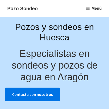
Ir
Pozo Sondeo
Menú
al
Sondeos
contenido
y
Pozos y sondeos en
principal
pozos
Huesca
en
España
Especialistas en
sondeos y pozos de
agua en Aragón
Contacta con nosotros