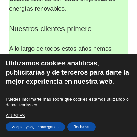
energías renovables.
Nuestros clientes primero
A lo largo de todos estos años hemos
realizado servicios para todo tipo de
Utilizamos cookies analíticas,
clientes. En toda nuestra trayectoria son
publicitarias y de terceros para darte la
muchas las personas y empresas que han
mejor experiencia en nuestra web.
confiado en nuestros servicios y son ya
parte de nuestra cartera de clientes:
Puedes informarte más sobre qué cookies estamos utilizando o
desactivarlas en
-Instituciones públicas y privadas:
AJUSTES
.
Ayuntamientos, Mancomunidades y
Diputaciones.
Aceptar y seguir navegando
Rechazar
-Empresas industriales: Bodegas,