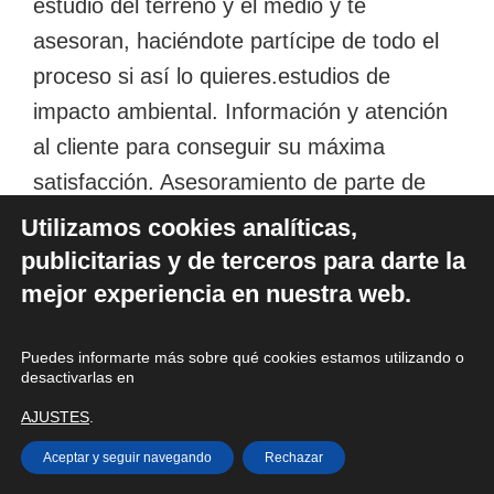
estudio del terreno y el medio y te
asesoran, haciéndote partícipe de todo el
proceso si así lo quieres.estudios de
impacto ambiental. Información y atención
al cliente para conseguir su máxima
satisfacción. Asesoramiento de parte de
nuestro servicio técnico en todas las
Utilizamos cookies analíticas,
instalaciones, ya sean perforaciones,
publicitarias y de terceros para darte la
cimentaciones…
mejor experiencia en nuestra web.
Geotermia
Puedes informarte más sobre qué cookies estamos utilizando o
desactivarlas en
Perforaciones para energía geotérmica, la
AJUSTES
.
«energía de la tierra» para instalaciones de
Aceptar y seguir navegando
Rechazar
calefacción geotérmica.este renovador