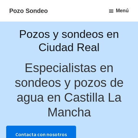
Ir
Pozo Sondeo
Menú
al
Sondeos
contenido
y
Pozos y sondeos en
principal
pozos
Ciudad Real
en
España
Especialistas en
sondeos y pozos de
agua en Castilla La
Mancha
Contacta con nosotros