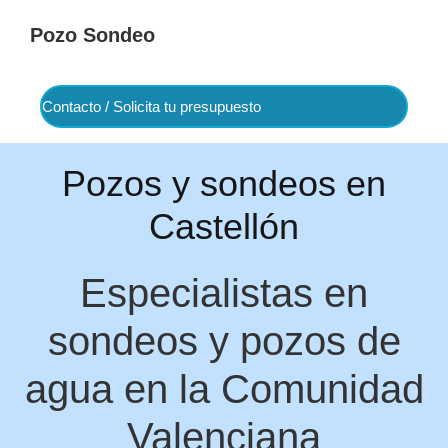
Ir
Ir
Pozo Sondeo
a
al
Sondeos
navegación
contenido
y
Contacto / Solicita tu presupuesto
principal
principal
pozos
en
Pozos y sondeos en
España
Castellón
Especialistas en
sondeos y pozos de
agua en la Comunidad
Valenciana